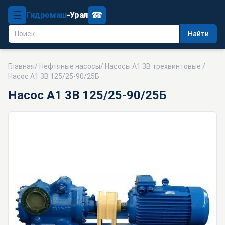
☰
☎
Гидромаш
-Урал
Найти
Главная
/
Нефтяные насосы
/
Насосы А1 3В трехвинтовые
/
Насос А1 3В 125/25-90/25Б
Насос А1 3В 125/25-90/25Б