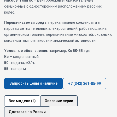
Насосы типа Кс
– центробежные горизонтальные
секционные с односторонним расположением рабочих
колес.
Перекачиваемая среда:
перекачивание конденсата в
паровых сетях тепловых электростанций, работающих на
органическом топливе; перекачивание жидкостей, сходных с
конденсатом по вязкости и химической активности.
Условные обозначения:
например,
Кс 50-55
, где
Кс
— конденсатный;
50
- подача, м3/ч;
55
- напор, м.
Запросить цены и наличие
+7 (343) 361-85-99
Все модели (4)
Описание серии
Доставка по России