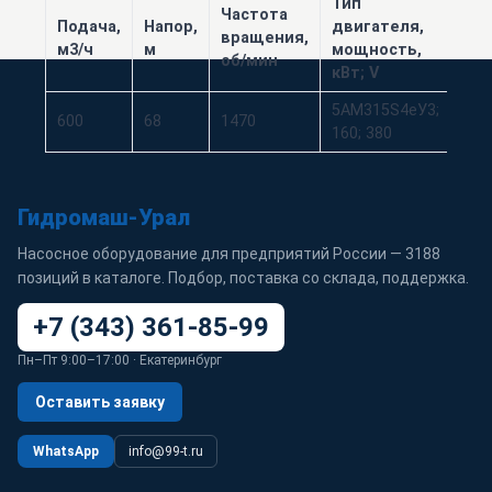
Тип
Частота
Ма
Подача,
Напор,
двигателя,
вращения,
кол
м3/ч
м
мощность,
об/мин
сек
кВт; V
5АМ315S4eУ3;
600
68
1470
9
160; 380
Гидромаш-Урал
Насосное оборудование для предприятий России — 3188
позиций в каталоге. Подбор, поставка со склада, поддержка.
+7 (343) 361-85-99
Пн–Пт 9:00–17:00 · Екатеринбург
Оставить заявку
WhatsApp
info@99-t.ru