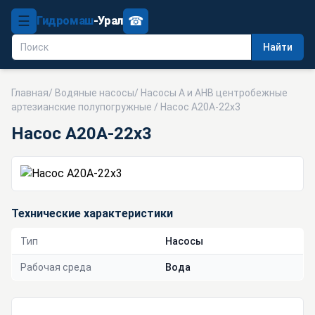
☰
☎
Гидромаш
-Урал
Найти
Главная
/
Водяные насосы
/
Насосы А и АНВ центробежные
артезианские полупогружные
/ Насос А20А-22х3
Насос А20А-22х3
Технические характеристики
Тип
Насосы
Рабочая среда
Вода