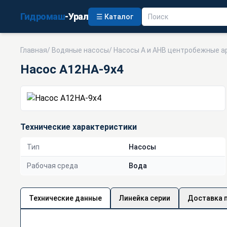
Гидромаш
-Урал
☰ Каталог
Главная
/
Водяные насосы
/
Насосы А и АНВ центробежные а
Насос А12НА-9х4
Технические характеристики
Тип
Насосы
Рабочая среда
Вода
Технические данные
Линейка серии
Доставка 