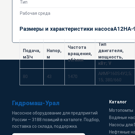
Тип
Рабочая среда
Размеры и характеристики насосаА12НА-
Тип
Частота
Подача,
Напор,
двигателя,
вращения,
м3/ч
м
мощность,
об/мин
кВт; V
АИМР160S4У2,5;
80
43
1470
15; 380/660
Гидромаш-Урал
Каталог
Мотопомпы
Насосное оборудование для предприятий
Водяные на
России — 3188 позиций в каталоге. Подбор,
Насосы для
поставка со склада, поддержка.
Нефтяные н