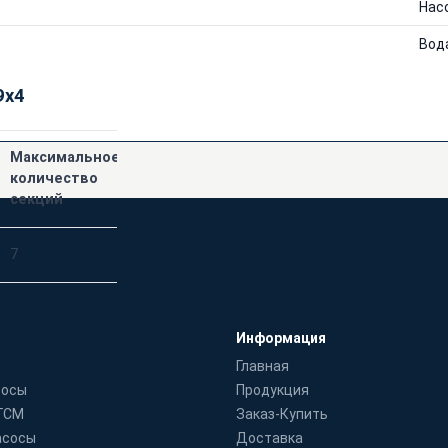
Нас
Вод
9х4
Максимальное
Габаритные
количество
размеры
секций
(HxD), мм
7
11355х580х580
Информация
Главная
сосы
Продукция
 ГСМ
Заказ-Купить
асосы
Доставка