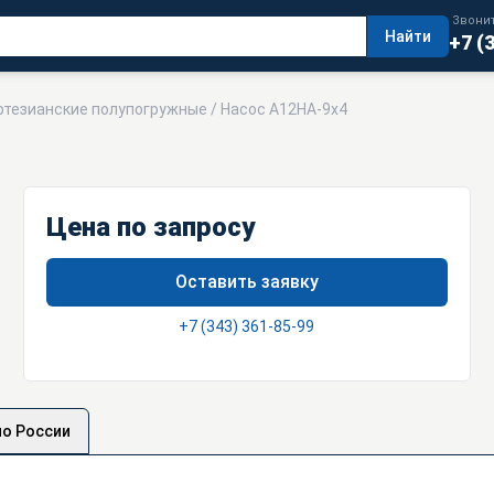
Звонит
Найти
+7 (
ртезианские полупогружные
/ Насос А12НА-9х4
Цена по запросу
Оставить заявку
+7 (343) 361-85-99
по России