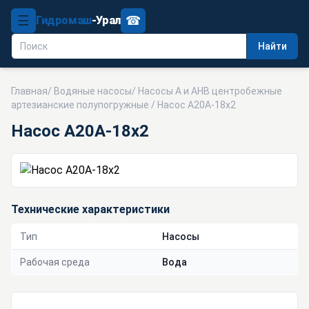
☰
☎
Гидромаш
-Урал
Найти
Главная
/
Водяные насосы
/
Насосы А и АНВ центробежные
артезианские полупогружные
/ Насос А20А-18х2
Насос А20А-18х2
Технические характеристики
Тип
Насосы
Рабочая среда
Вода