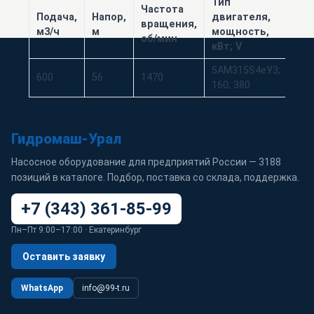
Тип
Частота
Ма
Подача,
Напор,
двигателя,
вращения,
кол
м3/ч
м
мощность,
об/мин
сек
кВт; V
5АМ315S4eУ3;
600
56
1470
15
160; 380
Гидромаш-Урал
Насосное оборудование для предприятий России — 3188
позиций в каталоге. Подбор, поставка со склада, поддержка.
+7 (343) 361-85-99
Пн–Пт 9:00–17:00 · Екатеринбург
Оставить заявку
WhatsApp
info@99-t.ru