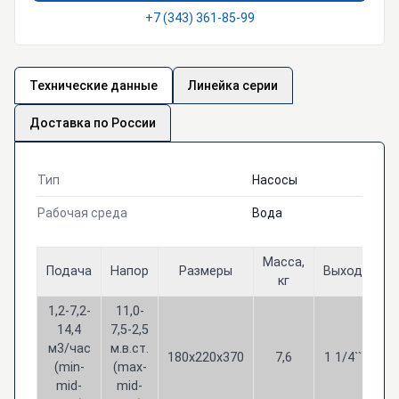
+7 (343) 361-85-99
Технические данные
Линейка серии
Доставка по России
Тип
Насосы
Рабочая среда
Вода
Масса,
Подача
Напор
Размеры
Выход
Мо
кг
1,2-7,2-
11,0-
14,4
7,5-2,5
1
м3/час
м.в.ст.
180х220х370
7,6
1 1/4``
к
(min-
(max-
mid-
mid-