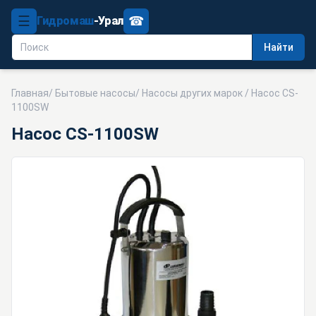
☰
☎
Гидромаш
-Урал
Найти
Главная
/
Бытовые насосы
/
Насосы других марок
/ Насос CS-
1100SW
Насос CS-1100SW