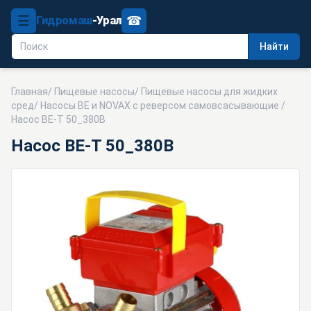
☰
☎
Гидромаш
-Урал
Найти
Главная
/
Пищевые насосы
/
Пищевые насосы для жидких
сред
/
Насосы BE и NOVAX с реверсом самовсасывающие
/
Насос BE-T 50_380В
Насос BE-T 50_380В