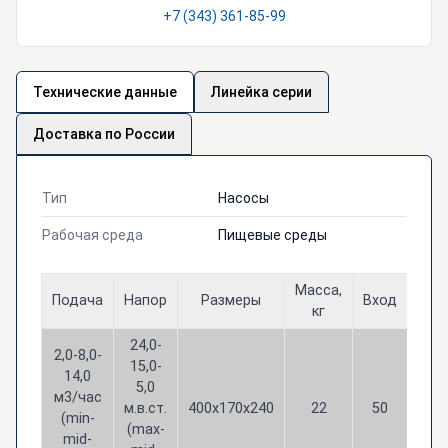
+7 (343) 361-85-99
Технические данные
Линейка серии
Доставка по России
Тип
Насосы
Рабочая среда
Пищевые среды
Масса,
Подача
Напор
Размеры
Вход
Вых
кг
24,0-
2,0-8,0-
15,0-
14,0
5,0
м3/час
м.в.ст.
400х170х240
22
50
50
(min-
(max-
mid-