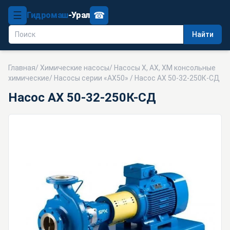
☰
☎
Гидромаш
-Урал
Найти
Главная
/
Химические насосы
/
Насосы Х, АХ, ХМ консольные
химические
/
Насосы серии «АХ50»
/ Насос АХ 50-32-250К-СД
Насос АХ 50-32-250К-СД