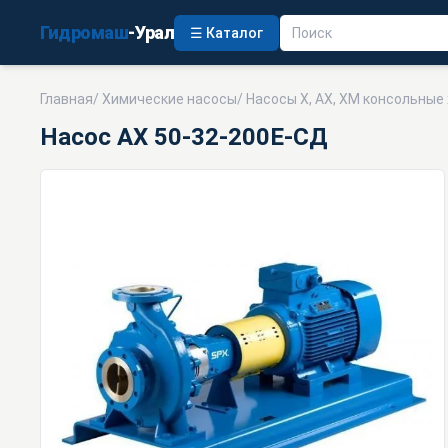
Гидромаш
-Урал
☰ Каталог
Главная
/
Химические насосы
/
Насосы Х, АХ, ХМ консольные
Насос АХ 50-32-200Е-СД