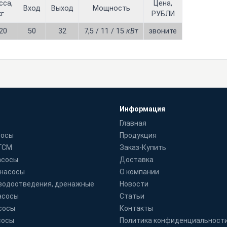
сса,
Цена,
Вход
Выход
Мощность
кг
РУБЛИ
20
50
32
7,5 / 11 / 15
кВт
звоните
Информация
Главная
сосы
Продукция
 ГСМ
Заказ-Купить
асосы
Доставка
 насосы
О компании
водоотведения, дренажные
Новости
асосы
Статьи
сосы
Контакты
сосы
Политика конфиденциальност