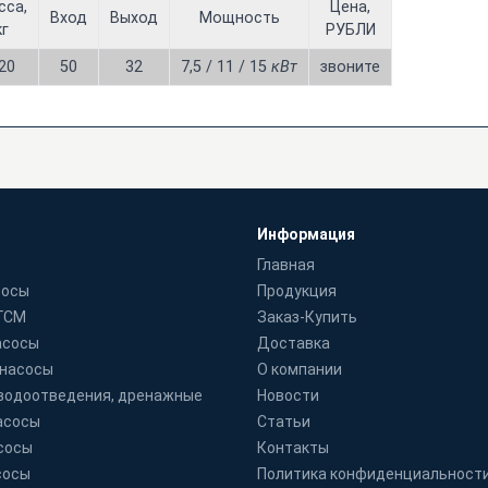
сса,
Цена,
Вход
Выход
Мощность
кг
РУБЛИ
20
50
32
7,5 / 11 / 15
кВт
звоните
Информация
Главная
сосы
Продукция
 ГСМ
Заказ-Купить
асосы
Доставка
 насосы
О компании
водоотведения, дренажные
Новости
асосы
Статьи
сосы
Контакты
сосы
Политика конфиденциальност