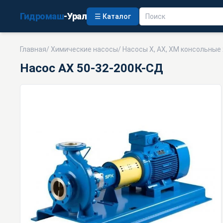
Гидромаш
-Урал
☰ Каталог
Главная
/
Химические насосы
/
Насосы Х, АХ, ХМ консольные
Насос АХ 50-32-200К-СД