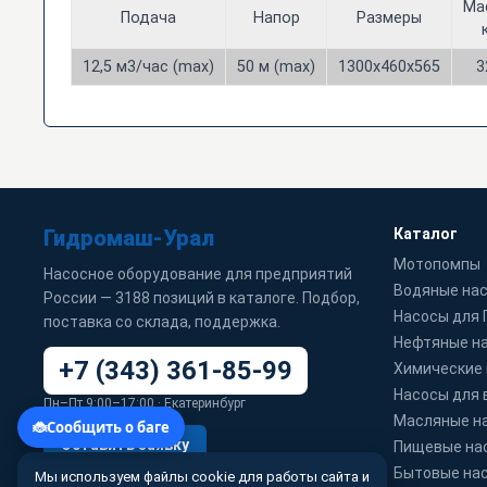
Ма
Подача
Напор
Размеры
12,5 м3/час (max)
50 м (max)
1300х460х565
3
Гидромаш-Урал
Каталог
Мотопомпы
Насосное оборудование для предприятий
Водяные на
России — 3188 позиций в каталоге. Подбор,
Насосы для
поставка со склада, поддержка.
Нефтяные н
+7 (343) 361-85-99
Химические
Насосы для 
Пн–Пт 9:00–17:00 · Екатеринбург
Масляные н
Оставить заявку
Пищевые на
Бытовые на
Мы используем файлы cookie для работы сайта и