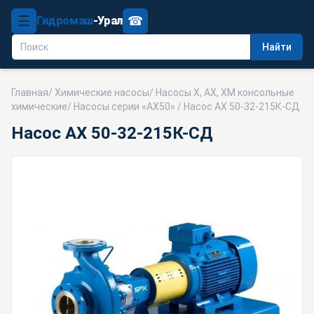
☰
☎
Гидромаш
-Урал
Найти
Главная
/
Химические насосы
/
Насосы Х, АХ, ХМ консольные
химические
/
Насосы серии «АХ50»
/ Насос АХ 50-32-215К-СД
Насос АХ 50-32-215К-СД