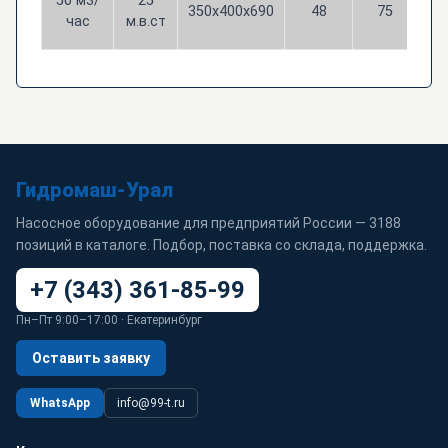
50 м3/
25
350х400х690
48
75
к
час
м.в.ст
Гидромаш-Урал
Насосное оборудование для предприятий России — 3188
позиций в каталоге. Подбор, поставка со склада, поддержка.
+7 (343) 361-85-99
Пн–Пт 9:00–17:00 · Екатеринбург
Оставить заявку
WhatsApp
info@99-t.ru