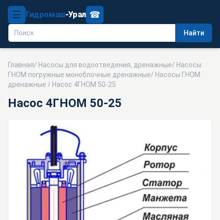
☰
☎
Гидромаш
-Урал
Найти
Главная
/
Насосы для водоотведения, дренажные
/
Насосы
ГНОМ погружные моноблочные дренажные
/
Насосы ГНОМ
дренажные
/ Насос 4ГНОМ 50-25
Насос 4ГНОМ 50-25