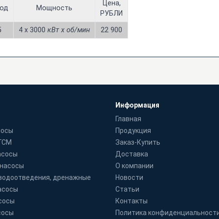
Цена,
од
Мощность
РУБЛИ
5
4 х 3000
кВт x об/мин
22 900
Информация
Главная
сосы
Продукция
 ГСМ
Заказ-Купить
асосы
Доставка
 насосы
О компании
водоотведения, дренажные
Новости
асосы
Статьи
сосы
Контакты
сосы
Политика конфиденциальност