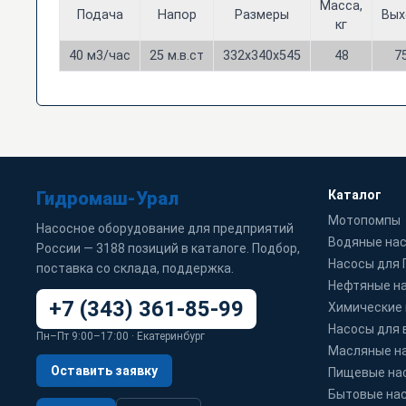
Масса,
Подача
Напор
Размеры
Вых
кг
40 м3/час
25 м.в.ст
332х340х545
48
7
Гидромаш-Урал
Каталог
Мотопомпы
Насосное оборудование для предприятий
Водяные на
России — 3188 позиций в каталоге. Подбор,
Насосы для
поставка со склада, поддержка.
Нефтяные н
+7 (343) 361-85-99
Химические
Насосы для 
Пн–Пт 9:00–17:00 · Екатеринбург
Масляные н
Оставить заявку
Пищевые на
Бытовые на