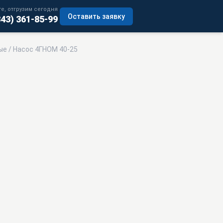
е, отгрузим сегодня
Оставить заявку
343) 361-85-99
ые
/ Насос 4ГНОМ 40-25