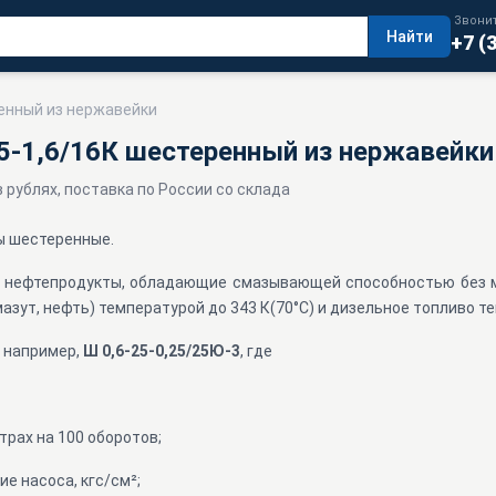
Звонит
Найти
+7 (
ренный из нержавейки
5-1,6/16К шестеренный из нержавейки
в рублях, поставка по России со склада
ы шестеренные.
нефтепродукты, обладающие смазывающей способностью без м
азут, нефть) температурой до 343 К(70°С) и дизельное топливо тем
:
например,
Ш 0,6-25-0,25/25Ю-3
, где
трах на 100 оборотов;
е насоса, кгс/см²;