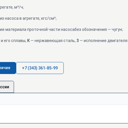
регате, м³/ч;
из насоса в агрегате, кгс/см²;
ие материала проточной части насосабез обозначения — чугун;
и его сплавы,
К
— нержавеющая сталь,
3
— исполнение двигателя 
личие
+7 (343) 361-85-99
оссии