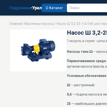
Гидромаш
-Урал
☰ Каталог
Главная
/
Масляные насосы
/ Насос Ш 3,2-25-1,6/16К шесте
Насос Ш 3,2-2
1 модель в серии · цены 
Насосы типа Ш
– насос
Перекачиваемая среда:
органов насоса (масла, м
Условные обозначения
Ш
– шестренный;
0,6
— подача насоса в ли
25
— наибольшое давлени