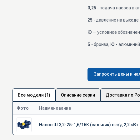
0,25
- подача насоса в аг
25
- давление на выходе 
Ю
— условное обозначен
Б
- бронза,
Ю -
алюминий 
Запросить цены и на
Все модели (1)
Описание серии
Доставка по Р
Фото
Наименование
Насос Ш 3,2-25-1,6/16К (сальник) с э/д 2,2 кВт