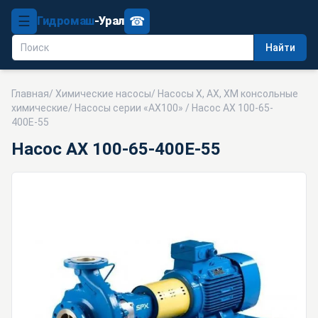
☰
☎
Гидромаш
-Урал
Найти
Главная
/
Химические насосы
/
Насосы Х, АХ, ХМ консольные
химические
/
Насосы серии «АХ100»
/ Насос АХ 100-65-
400Е-55
Насос АХ 100-65-400Е-55