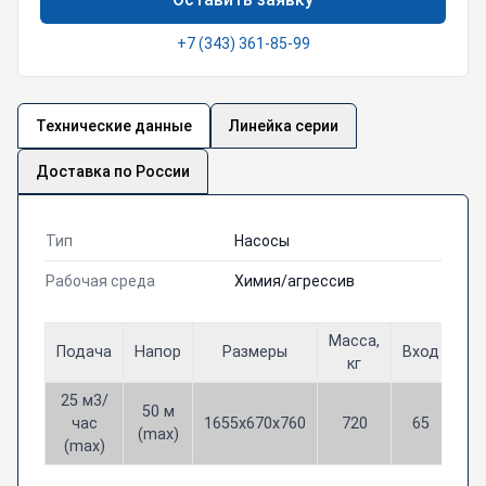
+7 (343) 361-85-99
Технические данные
Линейка серии
Доставка по России
Тип
Насосы
Рабочая среда
Химия/агрессив
Масса,
Подача
Напор
Размеры
Вход
Вы
кг
25 м3/
50 м
час
1655х670х760
720
65
4
(max)
(max)