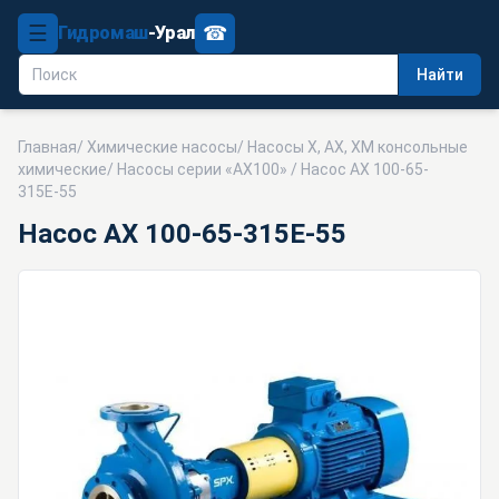
☰
☎
Гидромаш
-Урал
Найти
Главная
/
Химические насосы
/
Насосы Х, АХ, ХМ консольные
химические
/
Насосы серии «АХ100»
/ Насос АХ 100-65-
315Е-55
Насос АХ 100-65-315Е-55