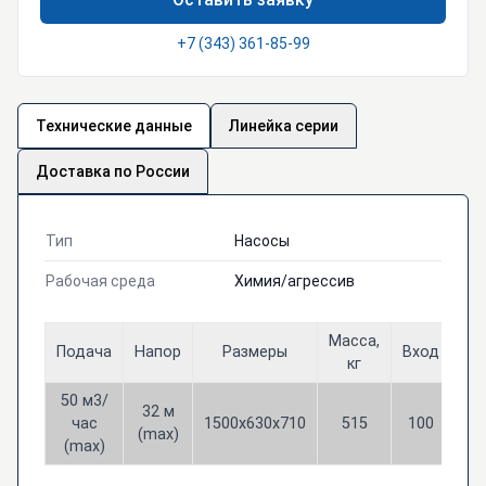
+7 (343) 361-85-99
Технические данные
Линейка серии
Доставка по России
Тип
Насосы
Рабочая среда
Химия/агрессив
Масса,
Подача
Напор
Размеры
Вход
Вы
кг
50 м3/
32 м
час
1500х630х710
515
100
6
(max)
(max)