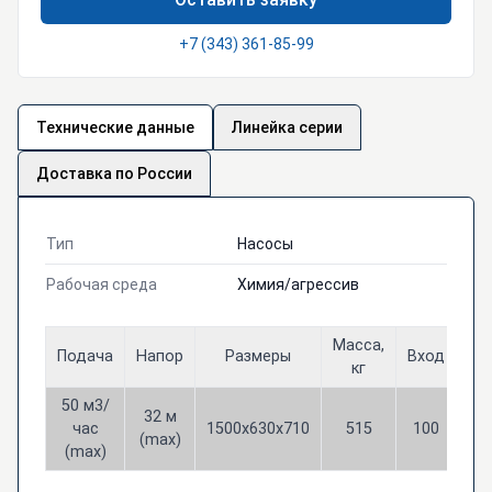
+7 (343) 361-85-99
Технические данные
Линейка серии
Доставка по России
Тип
Насосы
Рабочая среда
Химия/агрессив
Масса,
Подача
Напор
Размеры
Вход
Вы
кг
50 м3/
32 м
час
1500х630х710
515
100
6
(max)
(max)