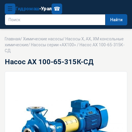
☰
☎
Гидромаш
-Урал
Найти
Главная
/
Химические насосы
/
Насосы Х, АХ, ХМ консольные
химические
/
Насосы серии «АХ100»
/ Насос АХ 100-65-315К-
СД
Насос АХ 100-65-315К-СД