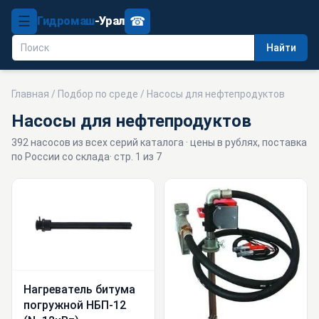
☰
☎
Гидромаш
-Урал
Найти
Главная
/
Подбор по среде
/ Насосы для нефтепродуктов
Насосы для нефтепродуктов
392 насосов из всех серий каталога · цены в рублях, поставка
по России со склада
· стр. 1 из 7
Нагреватель битума
погружной НБП-12