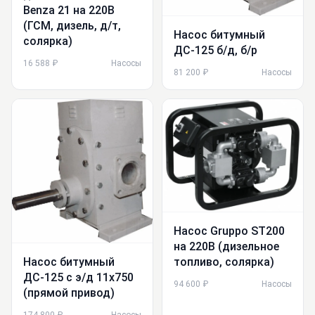
Benza 21 на 220В
(ГСМ, дизель, д/т,
Насос битумный
соляркa)
ДС-125 б/д, б/р
16 588 ₽
Насосы
81 200 ₽
Насосы
Насос Gruppo ST200
на 220В (дизельное
Насос битумный
топливо, солярка)
ДС-125 с э/д 11х750
94 600 ₽
Насосы
(прямой привод)
174 800 ₽
Насосы