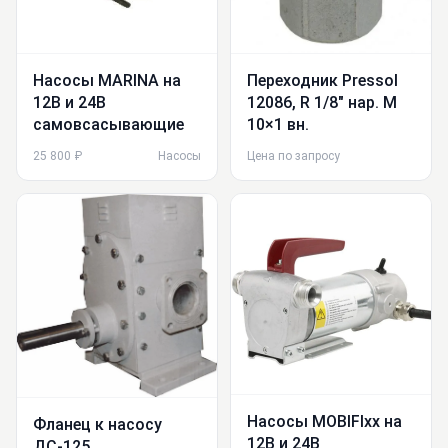
Насосы MARINA на
Переходник Pressol
12В и 24В
12086, R 1/8″ нар. M
самовсасывающие
10×1 вн.
25 800 ₽
Насосы
Цена по запросу
Насосы MOBIFIxx на
Фланец к насосу
12В и 24В
ДС-125