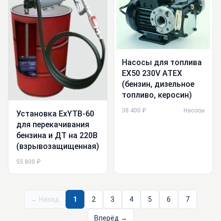
Насосы для топлива
EX50 230V ATEX
(бензин, дизельное
топливо, керосин)
38 400 ₽
Насосы
Установка ExYTB-60
для перекачивания
бензина и ДТ на 220В
(взрывозащищенная)
55 800 ₽
← Назад
1
2
3
4
5
6
7
Вперёд →