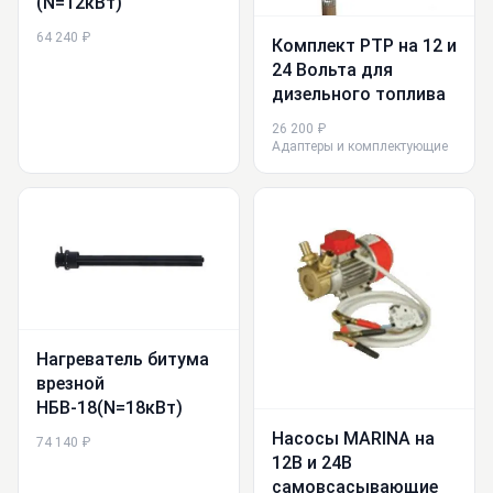
(N=12кВт)
64 240 ₽
Комплект PTP на 12 и
24 Вольта для
дизельного топлива
26 200 ₽
Адаптеры и комплектующие
Нагреватель битума
врезной
НБВ-18(N=18кВт)
Насосы MARINA на
74 140 ₽
12В и 24В
самовсасывающие