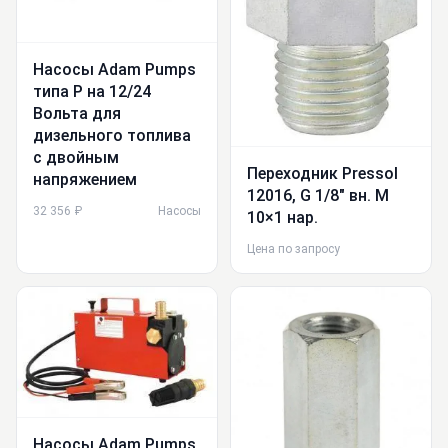
Насосы Adam Pumps
типа Р на 12/24
Вольта для
дизельного топлива
с двойным
Переходник Pressol
напряжением
12016, G 1/8″ вн. М
32 356 ₽
Насосы
10×1 нар.
Цена по запросу
Насосы Adam Pumps