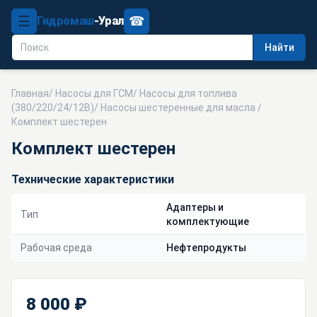
☰
☎
Гидромаш
-Урал
Найти
Главная
/
Насосы для ГСМ
/
Насосы для топлива
(380/220/24/12В)
/
Насосы шестеренные для масла
/
Комплект шестерен
Комплект шестерен
Технические характеристики
Адаптеры и
Тип
комплектующие
Рабочая среда
Нефтепродукты
8 000 ₽