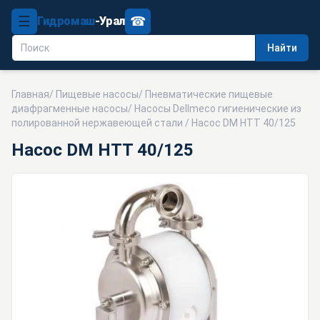
☰
☎
Гидромаш
-Урал
Найти
Главная
/
Пищевые насосы
/
Пневматические пищевые
диафрагменные насосы
/
Насосы Dellmeco гигиенические из
полированной нержавеющей стали
/ Насос DM HTT 40/125
Насос DM HTT 40/125