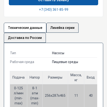
+7 (343) 361-85-99
Технические данные
Линейка серии
Доставка по России
Тип
Насосы
Рабочая среда
Пищевые среды
Масса,
Подача
Напор
Размеры
Вход
Вых
кг
0-125
8-1
л/мин
атм
256x287x465
11
40
40
(min-
(max-
max)
min)