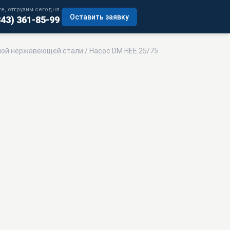
е, отгрузим сегодня
Оставить заявку
343) 361-85-99
нной нержавеющей стали
/ Насос DM HEE 25/75