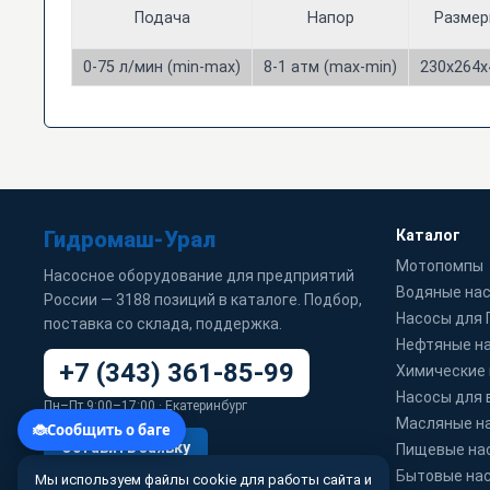
Подача
Напор
Разме
0-75 л/мин (min-max)
8-1 атм (max-min)
230x264x
Гидромаш-Урал
Каталог
Мотопомпы
Насосное оборудование для предприятий
Водяные на
России — 3188 позиций в каталоге. Подбор,
Насосы для
поставка со склада, поддержка.
Нефтяные н
+7 (343) 361-85-99
Химические
Насосы для 
Пн–Пт 9:00–17:00 · Екатеринбург
Масляные н
Оставить заявку
Пищевые на
Бытовые на
Мы используем файлы cookie для работы сайта и