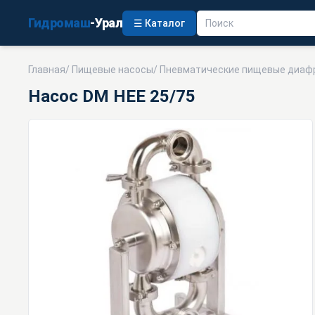
Гидромаш
-Урал
☰ Каталог
Главная
/
Пищевые насосы
/
Пневматические пищевые диаф
Насос DM HEE 25/75