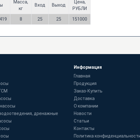
Масса,
Цена,
ры
Вход
Выход
кг
РУБЛИ
419
8
25
25
151000
Информация
Главная
сосы
Продукция
 ГСМ
Заказ-Купить
асосы
Доставка
 насосы
О компании
водоотведения, дренажные
Новости
асосы
Статьи
сосы
Контакты
сосы
Политика конфиденциальност