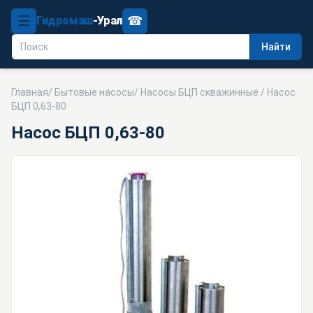
☰
☎
Гидромаш
-Урал
Найти
Главная
/
Бытовые насосы
/
Насосы БЦП скважинные
/ Насос
БЦП 0,63-80
Насос БЦП 0,63-80