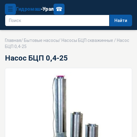
☰
☎
Гидромаш
-Урал
Найти
Главная
/
Бытовые насосы
/
Насосы БЦП скважинные
/ Насос
БЦП 0,4-25
Насос БЦП 0,4-25