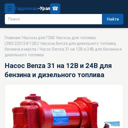
☰
☎
Гидромаш
-Урал
Найти
Главная
/
Насосы для ГСМ
/
Насосы для топлива
(380/220/24/12В)
/
Насосы Benza для дизельного топлива,
бензина и масла
/ Насос Benza 31 на 12В и 24В для бензина и
дизельного топлива
Насос Benza 31 на 12В и 24В для
бензина и дизельного топлива