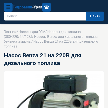
☰
☎
Гидромаш
-Урал
Найти
Главная
/
Насосы для ГСМ
/
Насосы для топлива
(380/220/24/12В)
/
Насосы Benza для дизельного топлива,
бензина и масла
/ Насос Benza 21 на 220В для дизельного
топлива
Насос Benza 21 на 220В для
дизельного топлива