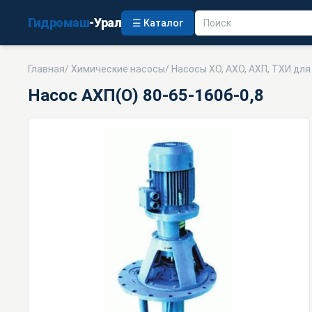
Гидромаш
-Урал
☰ Каталог
Главная
/
Химические насосы
/
Насосы ХО, АХО, АХП, ТХИ дл
Насос АХП(О) 80-65-160б-0,8