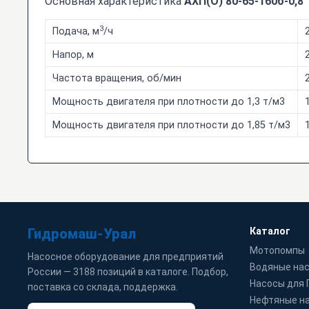
Основная характеристика
АХП(О) 80-65-160б-0,8
3
Подача, м
/ч
Напор, м
Частота вращения, об/мин
Мощность двигателя при плотности до 1,3 т/м3
Мощность двигателя при плотности до 1,85 т/м3
Гидромаш-Урал
Каталог
Мотопомпы
Насосное оборудование для предприятий
Водяные на
России — 3188 позиций в каталоге. Подбор,
Насосы для
поставка со склада, поддержка.
Нефтяные н