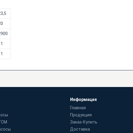
23,5
20
2900
11
11
Информация
Главная
сосы
Продукция
 ГСМ
Заказ-Купить
асосы
Доставка