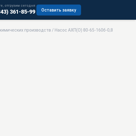
е, отгрузим сегодня
Оставить заявку
343) 361-85-99
химических производств
/ Насос АХП(О) 80-65-160б-0,8