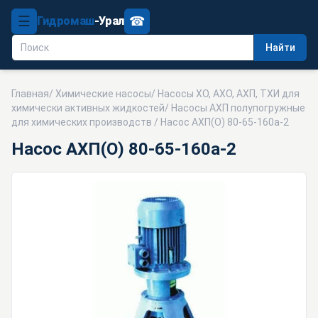
☰
☎
Гидромаш
-Урал
Найти
Главная
/
Химические насосы
/
Насосы ХО, АХО, АХП, ТХИ для
химически активных жидкостей
/
Насосы АХП полупогружные
для химических производств
/ Насос АХП(О) 80-65-160а-2
Насос АХП(О) 80-65-160а-2