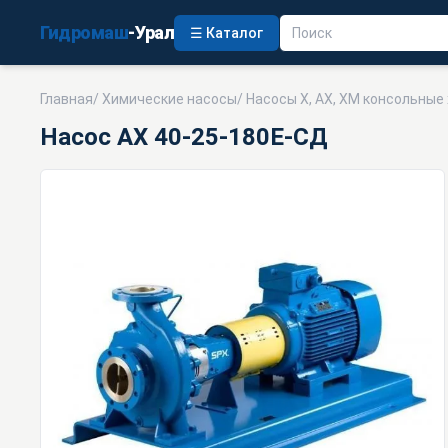
Гидромаш
-Урал
☰ Каталог
Главная
/
Химические насосы
/
Насосы Х, АХ, ХМ консольные
Насос АХ 40-25-180Е-СД