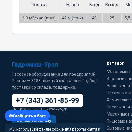
Подача
Напор
Вход
Выход
Мо
6,3 м3/час (max)
42 м (max)
40
25
5,5 
Гидромаш-Урал
Каталог
Мотопомпы
Насосное оборудование для предприятий
Водяные на
России — 3188 позиций в каталоге. Подбор,
Насосы для
поставка со склада, поддержка.
Нефтяные н
+7 (343) 361-85-99
Химические
Насосы для 
Пн–Пт 9:00–17:00 · Екатеринбург
Масляные н
Оставить заявку
Пищевые на
Бытовые на
Мы используем файлы cookie для работы сайта и