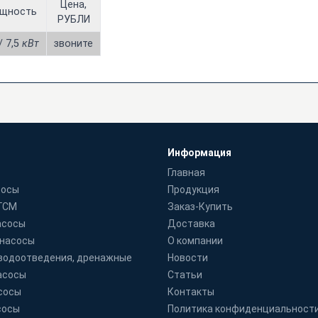
Цена,
щность
РУБЛИ
/ 7,5
кВт
звоните
Информация
Главная
сосы
Продукция
 ГСМ
Заказ-Купить
асосы
Доставка
 насосы
О компании
водоотведения, дренажные
Новости
асосы
Статьи
сосы
Контакты
сосы
Политика конфиденциальност