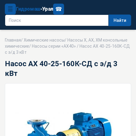
☰
☎
Гидромаш
-Урал
Найти
Главная
/
Химические насосы
/
Насосы Х, АХ, ХМ консольные
химические
/
Насосы серии «АХ40»
/ Насос АХ 40-25-160К-СД
с э/д 3 кВт
Насос АХ 40-25-160К-СД с э/д 3
кВт