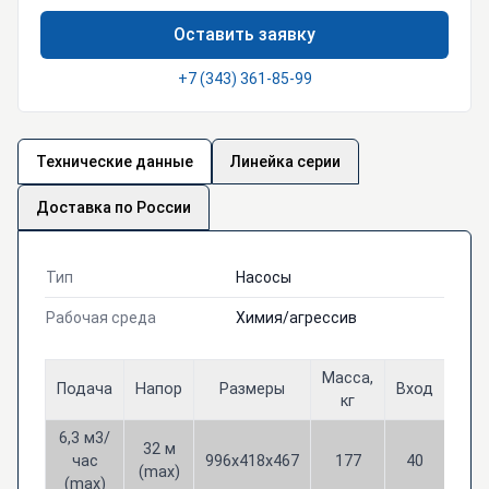
Оставить заявку
+7 (343) 361-85-99
Технические данные
Линейка серии
Доставка по России
Тип
Насосы
Рабочая среда
Химия/агрессив
Масса,
Подача
Напор
Размеры
Вход
Вых
кг
6,3 м3/
32 м
час
996х418х467
177
40
25
(max)
(max)