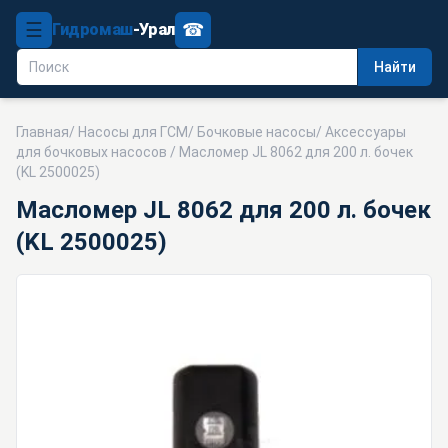
☰
☎
Гидромаш
-Урал
Найти
Главная
/
Насосы для ГСМ
/
Бочковые насосы
/
Аксессуары
для бочковых насосов
/ Масломер JL 8062 для 200 л. бочек
(KL 2500025)
Масломер JL 8062 для 200 л. бочек
(KL 2500025)