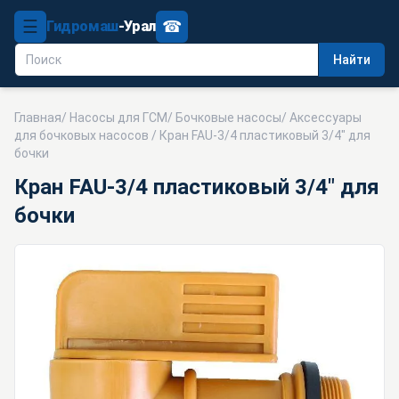
☰
☎
Гидромаш
-Урал
Найти
Главная
/
Насосы для ГСМ
/
Бочковые насосы
/
Аксессуары
для бочковых насосов
/ Кран FAU-3/4 пластиковый 3/4" для
бочки
Кран FAU-3/4 пластиковый 3/4" для
бочки