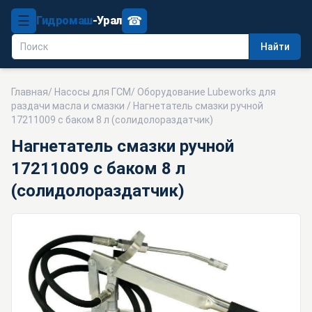
☰
☎
Гидромаш
-Урал
Найти
Главная
/
Насосы для ГСМ
/
Оборудование Lubeworks для
раздачи масла и смазки
/ Нагнетатель смазки ручной
17211009 с баком 8 л (солидолораздатчик)
Нагнетатель смазки ручной
17211009 с баком 8 л
(солидолораздатчик)