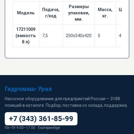
Размеры
Подача,
Масса,
Цена с
Модель
упаковки,
г/ход
кг.
ру
мм.
17211009
(емкость
7,5
250x340x420
5
4 651
8 л)
Гидромаш-Урал
Насосное оборудование для предприятий России — 3188
позиций в каталоге. Подбор, поставка со склада, поддержка.
+7 (343) 361-85-99
Пн–Пт 9:00–17:00 · Екатеринбург