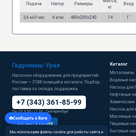
Масса,
Подача
Напор
Размеры
Вход
кг
3,6 м3/час
4 атм
480х200х240
14
1``
Гидромаш-Урал
Каталог
Мотопомпы
Насосное оборудование для предприятий
Водяные на
России — 3188 позиций в каталоге. Подбор,
Насосы для
поставка со склада, поддержка.
Нефтяные н
+7 (343) 361-85-99
Химические
Насосы для 
Пн–Пт 9:00–17:00 · Екатеринбург
Масляные н
Оставить заявку
Пищевые на
Бытовые на
Мы используем файлы cookie для работы сайта и