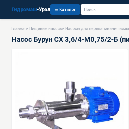
Гидромаш
-Урал
☰ Каталог
Главная
/
Пищевые насосы
/
Насосы для перекачивания вязк
Насос Бурун СХ 3,6/4-М0,75/2-Б (п