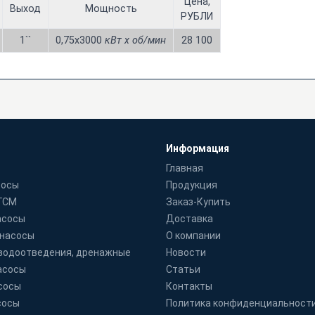
Цена,
Выход
Мощность
РУБЛИ
1``
0,75х3000
кВт x об/мин
28 100
Информация
Главная
сосы
Продукция
 ГСМ
Заказ-Купить
асосы
Доставка
 насосы
О компании
водоотведения, дренажные
Новости
асосы
Статьи
сосы
Контакты
сосы
Политика конфиденциальност