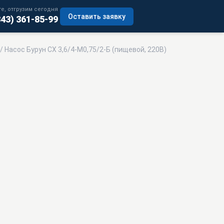
е, отгрузим сегодня
Оставить заявку
343) 361-85-99
/ Насос Бурун СХ 3,6/4-М0,75/2-Б (пищевой, 220В)