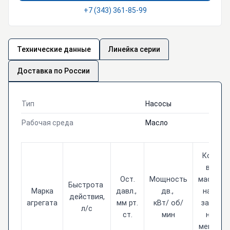
+7 (343) 361-85-99
Технические данные
Линейка серии
Доставка по России
Тип
Насосы
Рабочая среда
Масло
Кол-
во
Ост.
Мощность
масла
Быстрота
Марка
давл.,
дв.,
на 1
действия,
агрегата
мм рт.
кВт/ об/
запр.
л/с
ст.
мин
не
менее,