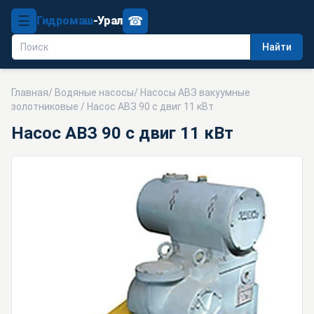
☰
☎
Гидромаш
-Урал
Найти
Главная
/
Водяные насосы
/
Насосы АВЗ вакуумные
золотниковые
/ Насос АВЗ 90 с двиг 11 кВт
Насос АВЗ 90 с двиг 11 кВт