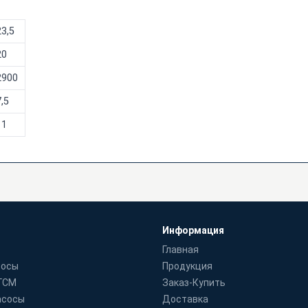
23,5
20
2900
,5
11
Информация
Главная
сосы
Продукция
 ГСМ
Заказ-Купить
асосы
Доставка