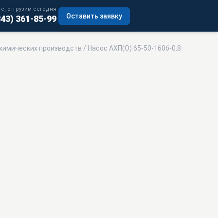
е, отгрузим сегодня
Оставить заявку
343) 361-85-99
химических производств
/ Насос АХП(О) 65-50-160б-0,8