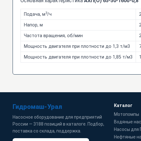
Основная характеристика
АХП(О) 65-50-160б-0,8
3
Подача, м
/ч
Напор, м
Частота вращения, об/мин
Мощность двигателя при плотности до 1,3 т/м3
7
Мощность двигателя при плотности до 1,85 т/м3
Гидромаш-Урал
Каталог
Мотопомпы
Насосное оборудование для предприятий
Водяные на
России — 3188 позиций в каталоге. Подбор,
Насосы для
поставка со склада, поддержка.
Нефтяные н