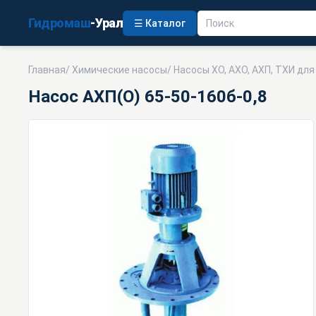
Гидромаш
-Урал
☰ Каталог
Главная
/
Химические насосы
/
Насосы ХО, АХО, АХП, ТХИ дл
Насос АХП(О) 65-50-160б-0,8