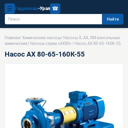
☰
☎
Гидромаш
-Урал
Найти
Главная
/
Химические насосы
/
Насосы Х, АХ, ХМ консольные
химические
/
Насосы серии «АХ80»
/ Насос АХ 80-65-160К-55
Насос АХ 80-65-160К-55