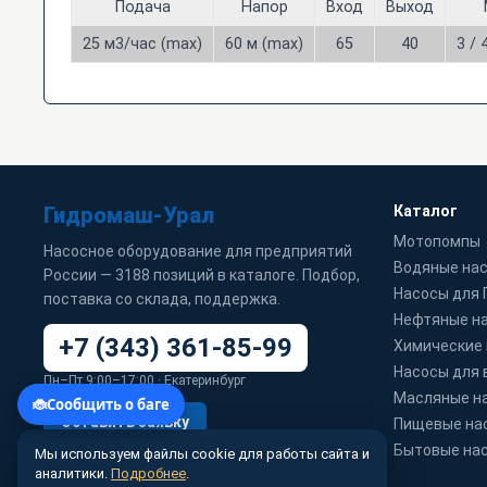
Подача
Напор
Вход
Выход
25 м3/час (max)
60 м (max)
65
40
3 / 
Гидромаш-Урал
Каталог
Мотопомпы
Насосное оборудование для предприятий
Водяные на
России — 3188 позиций в каталоге. Подбор,
Насосы для
поставка со склада, поддержка.
Нефтяные н
+7 (343) 361-85-99
Химические
Насосы для 
Пн–Пт 9:00–17:00 · Екатеринбург
Масляные н
Оставить заявку
Пищевые на
Бытовые на
Мы используем файлы cookie для работы сайта и
WhatsApp
info@99-t.ru
аналитики.
Подробнее
.