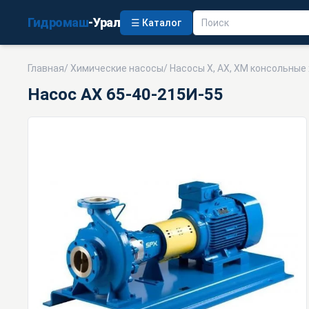
Гидромаш
-Урал
☰ Каталог
Главная
/
Химические насосы
/
Насосы Х, АХ, ХМ консольные
Насос АХ 65-40-215И-55