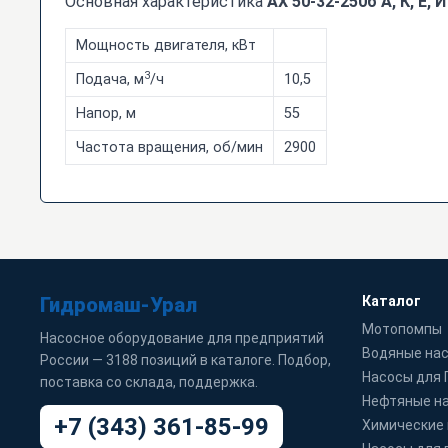
Основная характеристика
АХ 50-32-250б А, К, Е, И
Мощность двигателя, кВт
3
Подача, м
/ч
10,5
Напор, м
55
Частота вращения, об/мин
2900
Гидромаш-Урал
Каталог
Мотопомпы
Насосное оборудование для предприятий
Водяные на
России — 3188 позиций в каталоге. Подбор,
Насосы для
поставка со склада, поддержка.
Нефтяные н
+7 (343) 361-85-99
Химические