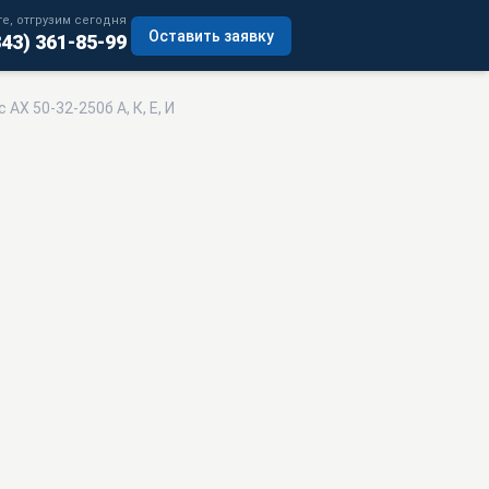
е, отгрузим сегодня
Оставить заявку
343) 361-85-99
 АХ 50-32-250б А, К, Е, И