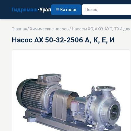
Гидромаш
-Урал
☰ Каталог
Главная
/
Химические насосы
/
Насосы ХО, АХО, АХП, ТХИ дл
Насос АХ 50-32-250б А, К, Е, И