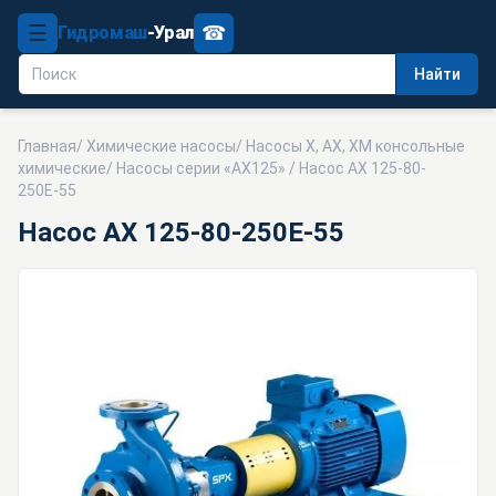
☰
☎
Гидромаш
-Урал
Найти
Главная
/
Химические насосы
/
Насосы Х, АХ, ХМ консольные
химические
/
Насосы серии «АХ125»
/ Насос АХ 125-80-
250Е-55
Насос АХ 125-80-250Е-55