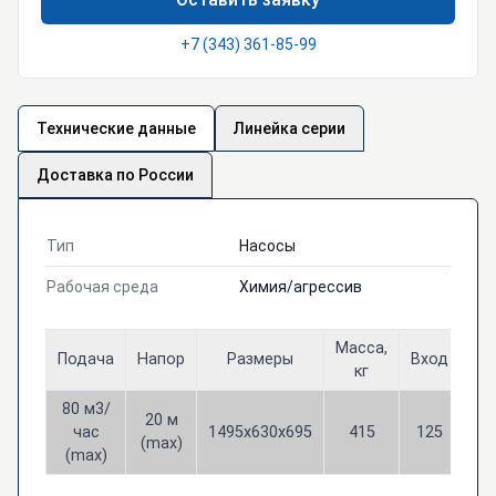
+7 (343) 361-85-99
Технические данные
Линейка серии
Доставка по России
Тип
Насосы
Рабочая среда
Химия/агрессив
Масса,
Подача
Напор
Размеры
Вход
Вы
кг
80 м3/
20 м
час
1495х630х695
415
125
8
(max)
(max)