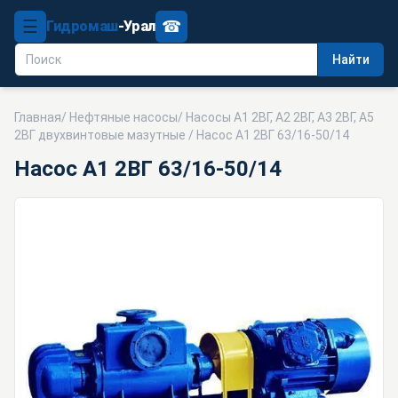
☰
☎
Гидромаш
-Урал
Найти
Главная
/
Нефтяные насосы
/
Насосы А1 2ВГ, А2 2ВГ, А3 2ВГ, А5
2ВГ двухвинтовые мазутные
/ Насос А1 2ВГ 63/16-50/14
Насос А1 2ВГ 63/16-50/14