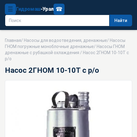
☰
☎
Гидромаш
-Урал
Найти
Главная
/
Насосы для водоотведения, дренажные
/
Насосы
ГНОМ погружные моноблочные дренажные
/
Насосы ГНОМ
дренажные с рубашкой охлаждения
/ Насос 2ГНОМ 10-10Т с
р/о
Насос 2ГНОМ 10-10Т с р/о