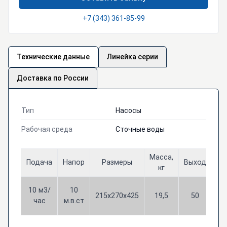
+7 (343) 361-85-99
Технические данные
Линейка серии
Доставка по России
Тип
Насосы
Рабочая среда
Сточные воды
Масса,
Подача
Напор
Размеры
Выход
Мо
кг
1
10 м3/
10
215х270х425
19,5
50
к
час
м.в.ст