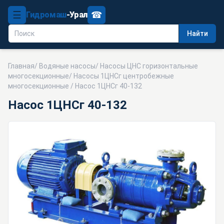
☰
☎
Гидромаш
-Урал
Найти
Главная
/
Водяные насосы
/
Насосы ЦНС горизонтальные
многосекционные
/
Насосы 1ЦНСг центробежные
многосекционные
/ Насос 1ЦНСг 40-132
Насос 1ЦНСг 40-132