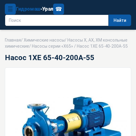
☰
☎
Гидромаш
-Урал
Найти
Главная
/
Химические насосы
/
Насосы Х, АХ, ХМ консольные
химические
/
Насосы серии «Х65»
/ Насос 1ХЕ 65-40-200А-55
Насос 1ХЕ 65-40-200А-55