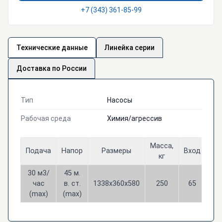
+7 (343) 361-85-99
Технические данные
Линейка серии
Доставка по России
Тип
Насосы
Рабочая среда
Химия/агрессив
Масса,
Подача
Напор
Размеры
Вход
Вы
кг
30 м3/
45 м.
час
в. ст.
1338х360х580
250
65
4
(max)
(max)