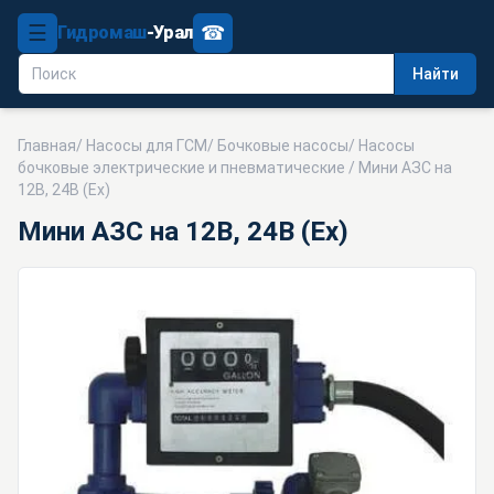
☰
☎
Гидромаш
-Урал
Найти
Главная
/
Насосы для ГСМ
/
Бочковые насосы
/
Насосы
бочковые электрические и пневматические
/ Мини АЗС на
12В, 24В (Ex)
Мини АЗС на 12В, 24В (Ex)