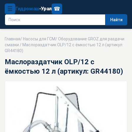
☰
☎
Гидромаш
-Урал
Найти
Главная
/
Насосы для ГСМ
/
Оборудование GROZ для раздачи
смазки
/ Маслораздатчик OLP/12 с ёмкостью 12 л (артикул:
GR44180)
Маслораздатчик OLP/12 с
ёмкостью 12 л (артикул: GR44180)