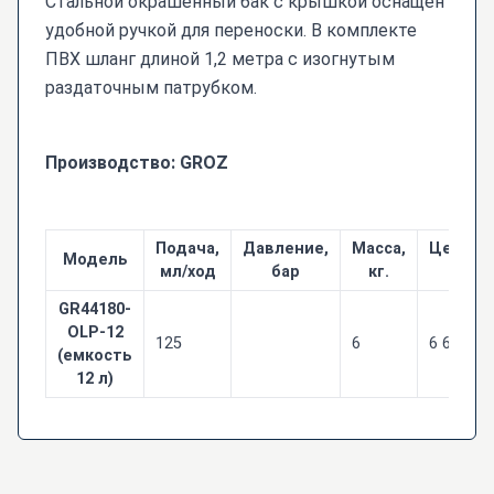
Стальной окрашенный бак с крышкой оснащен
удобной ручкой для переноски. В комплекте
ПВХ шланг длиной 1,2 метра с изогнутым
раздаточным патрубком.
Производство: GROZ
Подача,
Давление,
Масса,
Цена с 
Модель
мл/ход
бар
кг.
руб
GR44180-
OLP-12
125
6
6 624
(емкость
12 л)