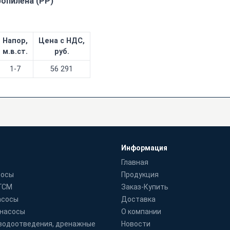
ропилена (РР)
Напор,
Цена с НДС,
м.в.ст.
руб.
1-7
56 291
Информация
Главная
сосы
Продукция
 ГСМ
Заказ-Купить
асосы
Доставка
 насосы
О компании
водоотведения, дренажные
Новости