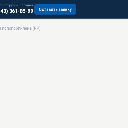
е, отгрузим сегодня
Оставить заявку
343) 361-85-99
з полипропилена (РР)