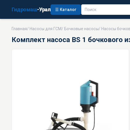
Гидромаш
-Урал
☰ Каталог
Главная
/
Насосы для ГСМ
/
Бочковые насосы
/
Насосы бочко
Комплект насоса ВS 1 бочкового и