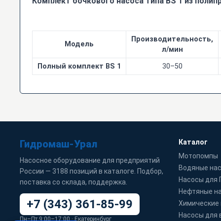
Комплект бочкового насоса типа ВS 1 из полип
Производительность,
Модель
л/мин
Полный комплект BS 1
30–50
Гидромаш-Урал
Каталог
Мотопомпы
Насосное оборудование для предприятий
Водяные на
России — 3188 позиций в каталоге. Подбор,
Насосы для
поставка со склада, поддержка.
Нефтяные н
+7 (343) 361-85-99
Химические
Насосы для 
Пн–Пт 9:00–17:00 · Екатеринбург