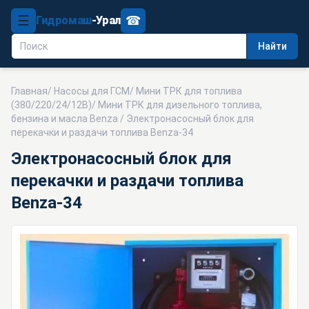
☰
☎
Гидромаш
-Урал
Найти
Главная
/
Насосы для ГСМ
/
Мини ТРК для топлива
(380/220/24/12В)
/
Мини ТРК для дизельного топлива,
бензина и масла Benza
/ Электронасосный блок для
перекачки и раздачи топлива Benza-34
Электронасосный блок для
перекачки и раздачи топлива
Benza-34