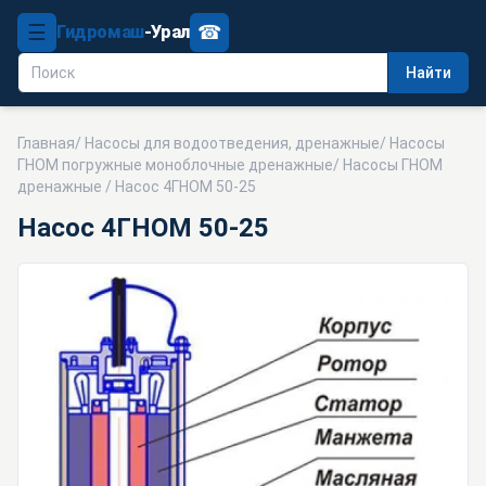
☰
☎
Гидромаш
-Урал
Найти
Главная
/
Насосы для водоотведения, дренажные
/
Насосы
ГНОМ погружные моноблочные дренажные
/
Насосы ГНОМ
дренажные
/ Насос 4ГНОМ 50-25
Насос 4ГНОМ 50-25