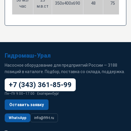
50 м3/
25
350х400х690
48
75
к
час
м.в.ст
Гидромаш-Урал
Насосное оборудование для предприятий России — 3188
позиций в каталоге. Подбор, поставка со склада, поддержка.
+7 (343) 361-85-99
Пн–Пт 9:00–17:00 · Екатеринбург
Оставить заявку
WhatsApp
info@99-t.ru