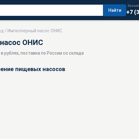
Звонит
Найти
+7 (
ед
/ Импеллерный насос ОНИС
насос ОНИС
 в рублях, поставка по России со склада
чение пищевых насосов