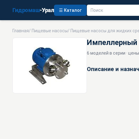
Гидромаш
-Урал
☰ Каталог
Главная
/
Пищевые насосы
/
Пищевые насосы для жидких ср
Импеллерный 
6 моделей в серии · цены
Описание и назна