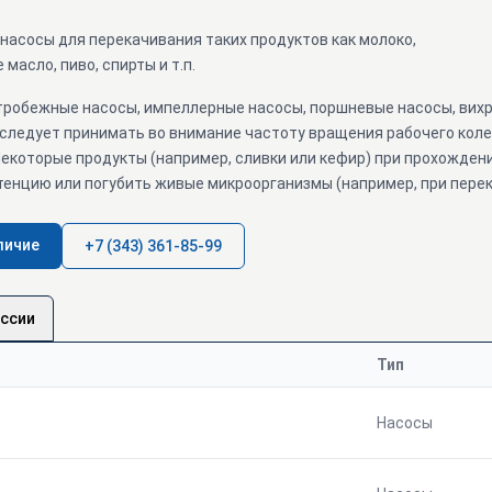
насосы для перекачивания таких продуктов как молоко,
 масло, пиво, спирты и т.п.
нтробежные насосы, импеллерные насосы, поршневые насосы, вих
 следует принимать во внимание частоту вращения рабочего кол
екоторые продукты (например, сливки или кефир) при прохождени
тенцию или погубить живые микроорганизмы (например, при пере
личие
+7 (343) 361-85-99
оссии
Тип
Насосы