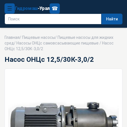
☰
☎
Гидромаш
-Урал
Найти
Главная
/
Пищевые насосы
/
Пищевые насосы для жидких
сред
/
Насосы ОНЦс самовсасывающие пищевые
/ Насос
ОНЦс 12,5/30К-3,0/2
Насос ОНЦс 12,5/30К-3,0/2