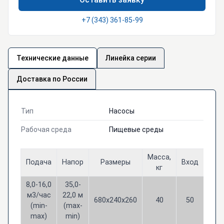
+7 (343) 361-85-99
Технические данные
Линейка серии
Доставка по России
Тип
Насосы
Рабочая среда
Пищевые среды
Масса,
Подача
Напор
Размеры
Вход
Вых
кг
8,0-16,0
35,0-
м3/час
22,0 м
680х240х260
40
50
50
(min-
(max-
max)
min)